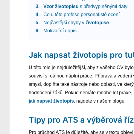
Vzor
životopisu
s předvyplněnými daty
Co u této profese personalisté ocení
Nejčastější chyby v
životopise
Motivační dopis
Jak napsat životopis pro tu
U této role je nejdůležitější, aby z vašeho CV byl
souvisí s reálnou náplní práce: Příprava a veden
smysl, doplňte také nástroje nebo oblasti, ve který
hodnocení žáků. Pokud nemáte mnoho let praxe, zdů
jak napsat životopis
, najdete v našem blogu.
Tipy pro ATS a výběrová říz
Pro průchod ATS je důležité, aby se v textu objevil