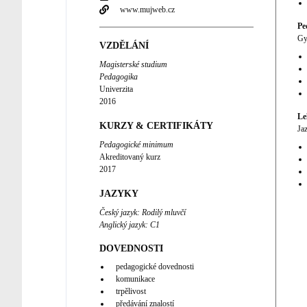
www.mujweb.cz
Pe
Gy
VZDĚLÁNÍ
Magisterské studium
Pedagogika
Univerzita
2016
Le
KURZY & CERTIFIKÁTY
Ja
Pedagogické minimum
Akreditovaný kurz
2017
JAZYKY
Český jazyk
:
Rodilý mluvčí
Anglický jazyk
:
C1
DOVEDNOSTI
pedagogické dovednosti
komunikace
trpělivost
předávání znalostí