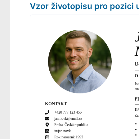
Vzor životopisu pro pozici
Uč
O
Js
zn
P
KONTAKT
Uč
+420 777 123 456
Za
jan.novk@email.cz
Praha, Česká republika
in/
jan.novk
Rok narození:
1995