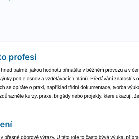
to profesi
o hned patrné, jakou hodnotu přinášíte v běžném provozu a v čem 
í výuky podle osnov a vzdělávacích plánů. Předávání znalostí s
ch se opíráte o praxi, například třídní dokumentace, tvorba výuko
razněte kurzy, praxe, brigády nebo projekty, které ukazují, že
ení
y přesné oborové výrazy. U této role to často bývá výuka, příprava