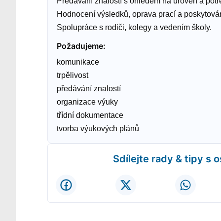
Předávání znalostí s ohledem na úroveň a potř
Hodnocení výsledků, oprava prací a poskytován
Spolupráce s rodiči, kolegy a vedením školy.
Požadujeme
:
komunikace
trpělivost
předávání znalostí
organizace výuky
třídní dokumentace
tvorba výukových plánů
Sdílejte rady & tipy s 