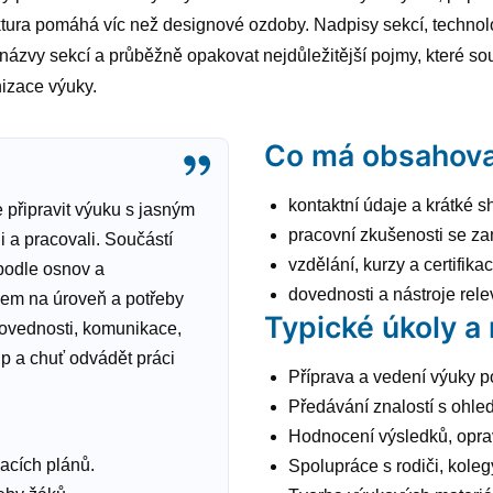
tura pomáhá víc než designové ozdoby. Nadpisy sekcí, technolog
 názvy sekcí a průběžně opakovat nejdůležitější pojmy, které sou
nizace výuky.
Co má obsahova
kontaktní údaje a krátké sh
 připravit výuku s jasným
pracovní zkušenosti se z
i a pracovali. Součástí
vzdělání, kurzy a certifika
podle osnov a
dovednosti a nástroje rele
dem na úroveň a potřeby
Typické úkoly a
ovednosti, komunikace,
tup a chuť odvádět práci
Příprava a vedení výuky p
Předávání znalostí s ohle
Hodnocení výsledků, oprav
acích plánů.
Spolupráce s rodiči, koleg