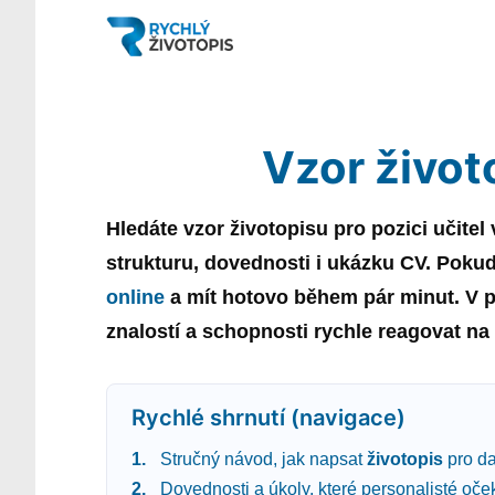
Vzor život
Hledáte
vzor
životopisu
pro pozici
učitel
strukturu, dovednosti i ukázku CV. Poku
online
a mít hotovo během pár minut. V p
znalostí a schopnosti rychle reagovat n
Rychlé shrnutí (navigace)
Stručný návod, jak napsat
životopis
pro da
Dovednosti a úkoly, které personalisté oče