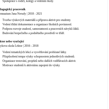
Spolupráce s rodiči, kolegy a vedením školy.
dagogický pracovník
mnazium Jana Nerudy
|
2018
-
2021
Tvorba výukových materiálů a příprava aktivit pro studenty.
Vedení třídní dokumentace a organizace školních povinností.
Podpora rozvoje znalostí, samostatnosti a pracovních návyků žáků.
Budování bezpečného a podnětného prostředí ve třídě.
ktor nebo vyučující
zykova skola Lektor
|
2016
-
2018
Vedení tematických lekcí a vysvětlování probírané látky.
Přizpůsobení tempa výuky schopnostem jednotlivých studentů.
Organizace testování, projektů nebo dalších vzdělávacích aktivit.
Motivace studentů k aktivnímu zapojení do výuky.