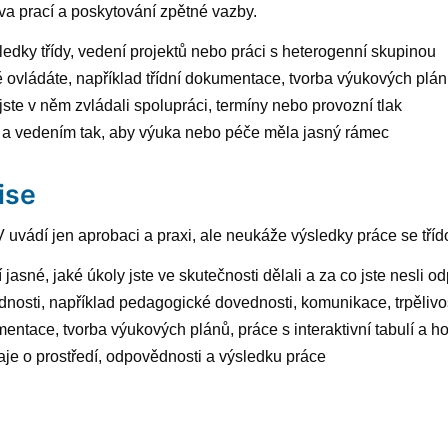
va prací a poskytování zpětné vazby.
edky třídy, vedení projektů nebo práci s heterogenní skupinou
 ovládáte, například třídní dokumentace, tvorba výukových plánů
k jste v něm zvládali spolupráci, termíny nebo provozní tlak
gy a vedením tak, aby výuka nebo péče měla jasný rámec
ise
V uvádí jen aprobaci a praxi, ale neukáže výsledky práce se tříd
jasné, jaké úkoly jste ve skutečnosti dělali a za co jste nesli 
sti, například pedagogické dovednosti, komunikace, trpělivost a
umentace, tvorba výukových plánů, práce s interaktivní tabulí a 
daje o prostředí, odpovědnosti a výsledku práce