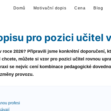
Domů
Motivační dopis
Cena
Blog
opisu pro pozici učitel 
v roce
2026
? Připravili jsme konkrétní doporučení, 
d chcete, můžete si
vzor
pro pozici
učitel
rovnou upra
raxi se nejvíc cení kombinace pedagogické dovednos
a změny provozu.
nou profesi
kávají