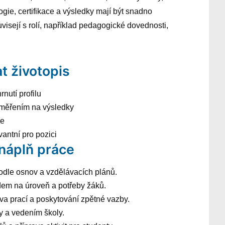
ie, certifikace a výsledky mají být snadno
visejí s rolí, například pedagogické dovednosti,
t životopis
rnutí profilu
aměřením na výsledky
ce
vantní pro pozici
 náplň práce
odle osnov a vzdělávacích plánů.
dem na úroveň a potřeby žáků.
a prací a poskytování zpětné vazby.
y a vedením školy.