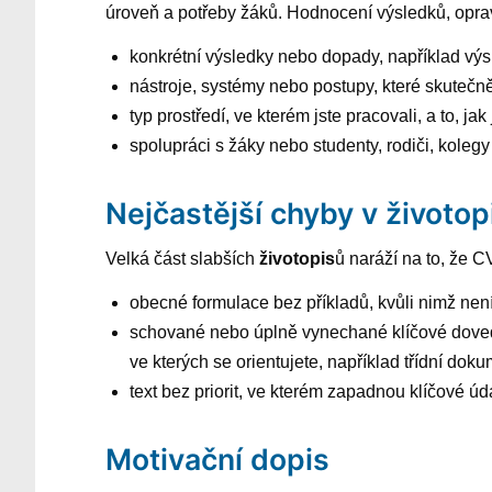
úroveň a potřeby žáků. Hodnocení výsledků, opra
konkrétní výsledky nebo dopady, například výsl
nástroje, systémy nebo postupy, které skutečně
typ prostředí, ve kterém jste pracovali, a to, ja
spolupráci s žáky nebo studenty, rodiči, kole
Nejčastější chyby v životop
Velká část slabších
životopis
ů naráží na to, že C
obecné formulace bez příkladů, kvůli nimž není 
schované nebo úplně vynechané klíčové dovedno
ve kterých se orientujete, například třídní dok
text bez priorit, ve kterém zapadnou klíčové ú
Motivační dopis