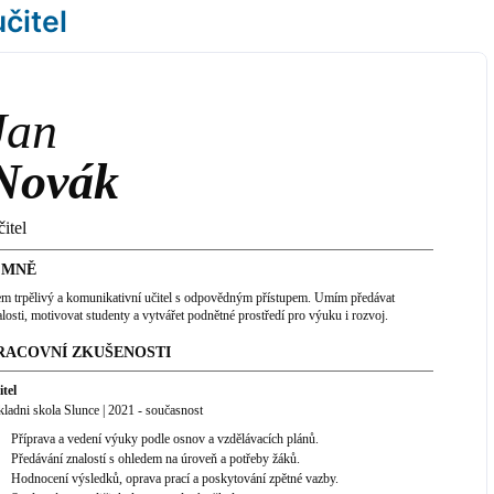
učitel
Jan
Novák
itel
 MNĚ
em trpělivý a komunikativní učitel s odpovědným přístupem. Umím předávat
alosti, motivovat studenty a vytvářet podnětné prostředí pro výuku i rozvoj.
RACOVNÍ ZKUŠENOSTI
itel
kladni skola Slunce
|
2021
-
současnost
Příprava a vedení výuky podle osnov a vzdělávacích plánů.
Předávání znalostí s ohledem na úroveň a potřeby žáků.
Hodnocení výsledků, oprava prací a poskytování zpětné vazby.