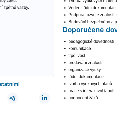
eby žáků.
Tvorba výukových materiálů
í zpětné vazby.
Vedení třídní dokumentace
Podpora rozvoje znalostí,
Budování bezpečného a po
Doporučené dov
pedagogické dovednosti
komunikace
trpělivost
předávání znalostí
organizace výuky
třídní dokumentace
ostatními
tvorba výukových plánů
práce s interaktivní tabulí
hodnocení žáků